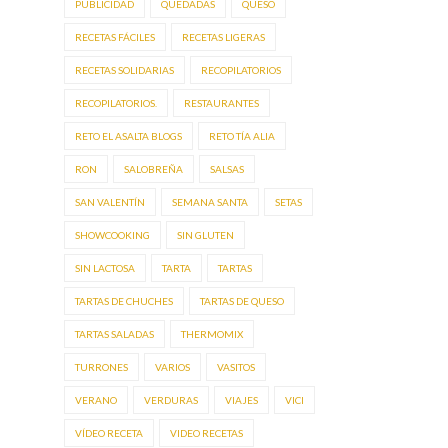
PUBLICIDAD
QUEDADAS
QUESO
RECETAS FÁCILES
RECETAS LIGERAS
RECETAS SOLIDARIAS
RECOPILATORIOS
RECOPILATORIOS.
RESTAURANTES
RETO EL ASALTA BLOGS
RETO TÍA ALIA
RON
SALOBREÑA
SALSAS
SAN VALENTÍN
SEMANA SANTA
SETAS
SHOWCOOKING
SIN GLUTEN
SIN LACTOSA
TARTA
TARTAS
TARTAS DE CHUCHES
TARTAS DE QUESO
TARTAS SALADAS
THERMOMIX
TURRONES
VARIOS
VASITOS
VERANO
VERDURAS
VIAJES
VICI
VÍDEO RECETA
VIDEO RECETAS