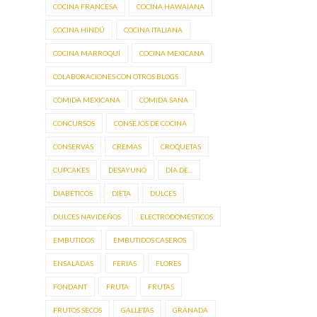
COCINA FRANCESA
COCINA HAWAIANA
COCINA HINDÚ
COCINA ITALIANA
COCINA MARROQUÍ
COCINA MEXICANA
COLABORACIONES CON OTROS BLOGS
COMIDA MEXICANA
COMIDA SANA
CONCURSOS
CONSEJOS DE COCINA
CONSERVAS
CREMAS
CROQUETAS
CUPCAKES
DESAYUNO
DÍA DE...
DIABÉTICOS
DIETA
DULCES
DULCES NAVIDEÑOS
ELECTRODOMÉSTICOS
EMBUTIDOS
EMBUTIDOS CASEROS
ENSALADAS
FERIAS
FLORES
FONDANT
FRUTA
FRUTAS
FRUTOS SECOS
GALLETAS
GRANADA