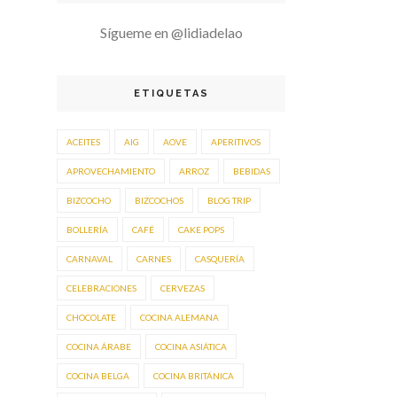
Sígueme en @lidiadelao
ETIQUETAS
ACEITES
AIG
AOVE
APERITIVOS
APROVECHAMIENTO
ARROZ
BEBIDAS
BIZCOCHO
BIZCOCHOS
BLOG TRIP
BOLLERÍA
CAFÉ
CAKE POPS
CARNAVAL
CARNES
CASQUERÍA
CELEBRACIONES
CERVEZAS
CHOCOLATE
COCINA ALEMANA
COCINA ÁRABE
COCINA ASIÁTICA
COCINA BELGA
COCINA BRITÁNICA