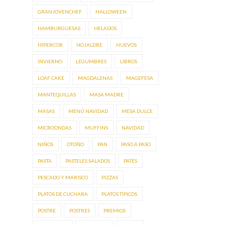
GRANJOVENCHEF
HALLOWEEN
HAMBURGUESAS
HELADOS
HIPERCOR
HOJALDRE
HUEVOS
INVIERNO
LEGUMBRES
LIBROS
LOAF CAKE
MAGDALENAS
MAGEFESA
MANTEQUILLAS
MASA MADRE
MASAS
MENÚ NAVIDAD
MESA DULCE
MICROONDAS
MUFFINS
NAVIDAD
NIÑOS
OTOÑO
PAN
PASO A PASO
PASTA
PASTELES SALADOS
PATÉS
PESCADO Y MARISCO
PIZZAS
PLATOS DE CUCHARA
PLATOS TÍPICOS
POSTRE
POSTRES
PREMIOS