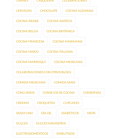
CARNES
CASQUERÍA
CELEBRACIONES
CERVEZAS
CHOCOLATE
COCINA ALEMANA
COCINA ÁRABE
COCINA ASIÁTICA
COCINA BELGA
COCINA BRITÁNICA
COCINA FRANCESA
COCINA HAWAIANA
COCINA HINDÚ
COCINA ITALIANA
COCINA MARROQUÍ
COCINA MEXICANA
COLABORACIONES CON OTROS BLOGS
COMIDA MEXICANA
COMIDA SANA
CONCURSOS
CONSEJOS DE COCINA
CONSERVAS
CREMAS
CROQUETAS
CUPCAKES
DESAYUNO
DÍA DE...
DIABÉTICOS
DIETA
DULCES
DULCES NAVIDEÑOS
ELECTRODOMÉSTICOS
EMBUTIDOS