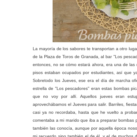
La mayoría de los sabores te transportan a otro luga
de la Plaza de Toros de Granada, al bar "Los pescad
entonces, no se cómo estará ahora, era una de las 
pisos estaban ocupados por estudiantes, así que ya
Sobretodo los Jueves, ese era el día de marcha ofici
estrella de "Los pescadores" eran estas bombas pi
que no voy por allí. Aquellos jueves eran est
aprovechábamos el Jueves para salir. Barriles, fiestas
casi ya no recordaba, hasta que he vuelto a probar
comentaba a mi marido que iba a preparar bombas pi
también las conocía, aunque por aquella época noso
mi recuerdo sino también el de él, y el de muchos 