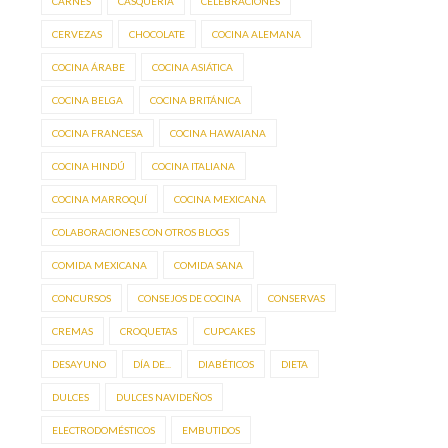
CARNES
CASQUERÍA
CELEBRACIONES
CERVEZAS
CHOCOLATE
COCINA ALEMANA
COCINA ÁRABE
COCINA ASIÁTICA
COCINA BELGA
COCINA BRITÁNICA
COCINA FRANCESA
COCINA HAWAIANA
COCINA HINDÚ
COCINA ITALIANA
COCINA MARROQUÍ
COCINA MEXICANA
COLABORACIONES CON OTROS BLOGS
COMIDA MEXICANA
COMIDA SANA
CONCURSOS
CONSEJOS DE COCINA
CONSERVAS
CREMAS
CROQUETAS
CUPCAKES
DESAYUNO
DÍA DE...
DIABÉTICOS
DIETA
DULCES
DULCES NAVIDEÑOS
ELECTRODOMÉSTICOS
EMBUTIDOS