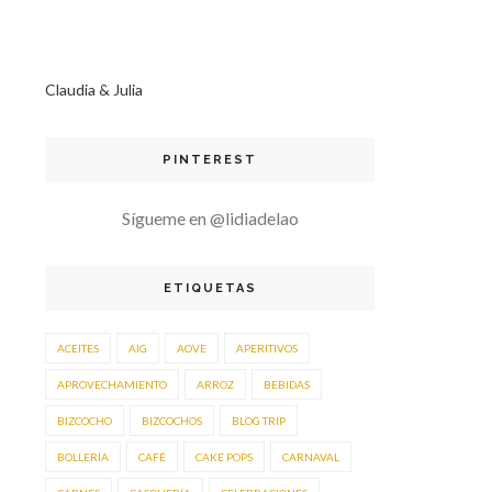
Claudia & Julia
PINTEREST
Sígueme en @lidiadelao
ETIQUETAS
ACEITES
AIG
AOVE
APERITIVOS
APROVECHAMIENTO
ARROZ
BEBIDAS
BIZCOCHO
BIZCOCHOS
BLOG TRIP
BOLLERÍA
CAFÉ
CAKE POPS
CARNAVAL