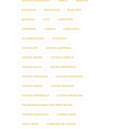
APROVECHAMIENTO
ARROZ
BEBIDAS
BIZCOCHO
BIZCOCHOS
BLOG TRIP
BOLLERÍA
CAFÉ
CAKE POPS
CARNAVAL
CARNES
CASQUERÍA
CELEBRACIONES
CERVEZAS
CHOCOLATE
COCINA ALEMANA
COCINA ÁRABE
COCINA ASIÁTICA
COCINA BELGA
COCINA BRITÁNICA
COCINA FRANCESA
COCINA HAWAIANA
COCINA HINDÚ
COCINA ITALIANA
COCINA MARROQUÍ
COCINA MEXICANA
COLABORACIONES CON OTROS BLOGS
COMIDA MEXICANA
COMIDA SANA
CONCURSOS
CONSEJOS DE COCINA