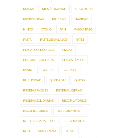
MASAS
MENÚ NAVIDAD
MESA DULCE
MICROONDAS
MUFFINS
NAVIDAD
NIÑOS
OTOÑO
PAN
PASO A PASO
PASTA
PASTELES SALADOS
PATÉS
PESCADO Y MARISCO
PIZZAS
PLATOS DE CUCHARA
PLATOS TÍPICOS
POSTRE
POSTRES
PREMIOS
PUBLICIDAD
QUEDADAS
QUESO
RECETAS FÁCILES
RECETAS LIGERAS
RECETAS SOLIDARIAS
RECOPILATORIOS
RECOPILATORIOS.
RESTAURANTES
RETO EL ASALTA BLOGS
RETO TÍA ALIA
RON
SALOBREÑA
SALSAS