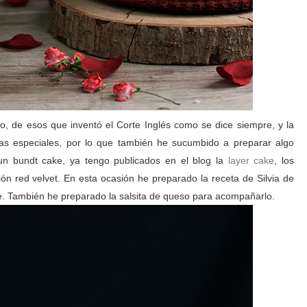
, de esos que inventó el Corte Inglés como se dice siempre, y la
as especiales, por lo que también he sucumbido a preparar algo
 un bundt cake, ya tengo publicados en el blog la
layer cake
, los
ión red velvet. En esta ocasión he preparado la receta de Silvia de
. También he preparado la salsita de queso para acompañarlo.