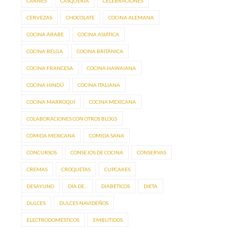
CARNES
CASQUERÍA
CELEBRACIONES
CERVEZAS
CHOCOLATE
COCINA ALEMANA
COCINA ÁRABE
COCINA ASIÁTICA
COCINA BELGA
COCINA BRITÁNICA
COCINA FRANCESA
COCINA HAWAIANA
COCINA HINDÚ
COCINA ITALIANA
COCINA MARROQUÍ
COCINA MEXICANA
COLABORACIONES CON OTROS BLOGS
COMIDA MEXICANA
COMIDA SANA
CONCURSOS
CONSEJOS DE COCINA
CONSERVAS
CREMAS
CROQUETAS
CUPCAKES
DESAYUNO
DÍA DE...
DIABÉTICOS
DIETA
DULCES
DULCES NAVIDEÑOS
ELECTRODOMÉSTICOS
EMBUTIDOS