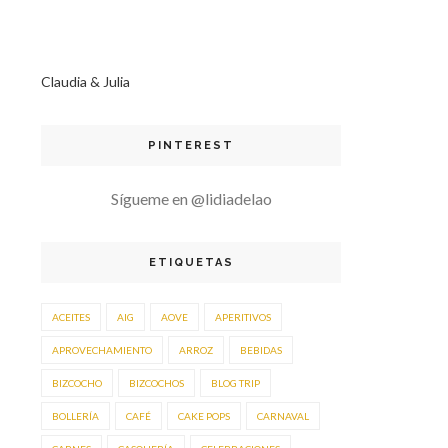
Claudia & Julia
PINTEREST
Sígueme en @lidiadelao
ETIQUETAS
ACEITES
AIG
AOVE
APERITIVOS
APROVECHAMIENTO
ARROZ
BEBIDAS
BIZCOCHO
BIZCOCHOS
BLOG TRIP
BOLLERÍA
CAFÉ
CAKE POPS
CARNAVAL