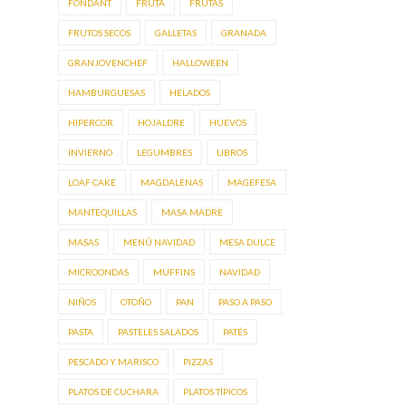
FONDANT
FRUTA
FRUTAS
FRUTOS SECOS
GALLETAS
GRANADA
GRANJOVENCHEF
HALLOWEEN
HAMBURGUESAS
HELADOS
HIPERCOR
HOJALDRE
HUEVOS
INVIERNO
LEGUMBRES
LIBROS
LOAF CAKE
MAGDALENAS
MAGEFESA
MANTEQUILLAS
MASA MADRE
MASAS
MENÚ NAVIDAD
MESA DULCE
MICROONDAS
MUFFINS
NAVIDAD
NIÑOS
OTOÑO
PAN
PASO A PASO
PASTA
PASTELES SALADOS
PATÉS
PESCADO Y MARISCO
PIZZAS
PLATOS DE CUCHARA
PLATOS TÍPICOS