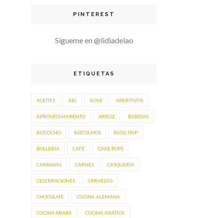
PINTEREST
Sígueme en @lidiadelao
ETIQUETAS
ACEITES
AIG
AOVE
APERITIVOS
APROVECHAMIENTO
ARROZ
BEBIDAS
BIZCOCHO
BIZCOCHOS
BLOG TRIP
BOLLERÍA
CAFÉ
CAKE POPS
CARNAVAL
CARNES
CASQUERÍA
CELEBRACIONES
CERVEZAS
CHOCOLATE
COCINA ALEMANA
COCINA ÁRABE
COCINA ASIÁTICA