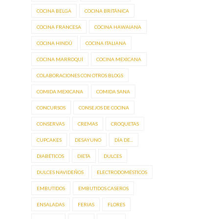
COCINA BELGA
COCINA BRITÁNICA
COCINA FRANCESA
COCINA HAWAIANA
COCINA HINDÚ
COCINA ITALIANA
COCINA MARROQUÍ
COCINA MEXICANA
COLABORACIONES CON OTROS BLOGS
COMIDA MEXICANA
COMIDA SANA
CONCURSOS
CONSEJOS DE COCINA
CONSERVAS
CREMAS
CROQUETAS
CUPCAKES
DESAYUNO
DÍA DE...
DIABÉTICOS
DIETA
DULCES
DULCES NAVIDEÑOS
ELECTRODOMÉSTICOS
EMBUTIDOS
EMBUTIDOS CASEROS
ENSALADAS
FERIAS
FLORES