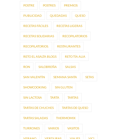
POSTRE
POSTRES
PREMIOS
PUBLICIDAD
QUEDADAS
QUESO
RECETAS FÁCILES
RECETAS LIGERAS
RECETAS SOLIDARIAS
RECOPILATORIOS
RECOPILATORIOS.
RESTAURANTES
RETO EL ASALTA BLOGS
RETO TÍA ALIA
RON
SALOBREÑA
SALSAS
SAN VALENTÍN
SEMANA SANTA
SETAS
SHOWCOOKING
SIN GLUTEN
SIN LACTOSA
TARTA
TARTAS
TARTAS DE CHUCHES
TARTAS DE QUESO
TARTAS SALADAS
THERMOMIX
TURRONES
VARIOS
VASITOS
VERANO
VERDURAS
VIAJES
VICI