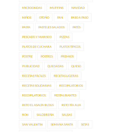
MICROONDAS
MUFFINS
NAVIDAD
NIÑOS
OTOÑO
PAN
PASO A PASO
PASTA
PASTELES SALADOS
PATÉS
PESCADO Y MARISCO
PIZZAS
PLATOS DE CUCHARA
PLATOS TÍPICOS
POSTRE
POSTRES
PREMIOS
PUBLICIDAD
QUEDADAS
QUESO
RECETAS FÁCILES
RECETAS LIGERAS
RECETAS SOLIDARIAS
RECOPILATORIOS
RECOPILATORIOS.
RESTAURANTES
RETO EL ASALTA BLOGS
RETO TÍA ALIA
RON
SALOBREÑA
SALSAS
SAN VALENTÍN
SEMANA SANTA
SETAS