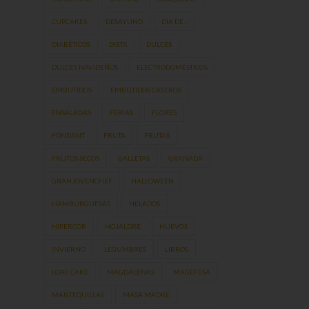
CUPCAKES
DESAYUNO
DÍA DE...
DIABÉTICOS
DIETA
DULCES
DULCES NAVIDEÑOS
ELECTRODOMÉSTICOS
EMBUTIDOS
EMBUTIDOS CASEROS
ENSALADAS
FERIAS
FLORES
FONDANT
FRUTA
FRUTAS
FRUTOS SECOS
GALLETAS
GRANADA
GRANJOVENCHEF
HALLOWEEN
HAMBURGUESAS
HELADOS
HIPERCOR
HOJALDRE
HUEVOS
INVIERNO
LEGUMBRES
LIBROS
LOAF CAKE
MAGDALENAS
MAGEFESA
MANTEQUILLAS
MASA MADRE