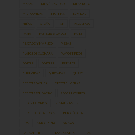
MASAS
MENÚ NAVIDAD
MESA DULCE
MICROONDAS
MUFFINS
NAVIDAD
NIÑOS
OTOÑO
PAN
PASO A PASO
PASTA
PASTELES SALADOS
PATÉS
PESCADO Y MARISCO
PIZZAS
PLATOS DE CUCHARA
PLATOS TÍPICOS
POSTRE
POSTRES
PREMIOS
PUBLICIDAD
QUEDADAS
QUESO
RECETAS FÁCILES
RECETAS LIGERAS
RECETAS SOLIDARIAS
RECOPILATORIOS
RECOPILATORIOS.
RESTAURANTES
RETO EL ASALTA BLOGS
RETO TÍA ALIA
RON
SALOBREÑA
SALSAS
SAN VALENTÍN
SEMANA SANTA
SETAS