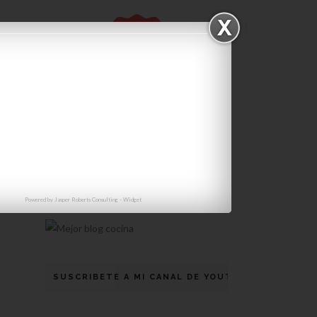
Vótame!!!!
Powered by
Jasper Roberts Consulting
-
Widget
SUSCRIBETE A MI CANAL DE YOUTUBE