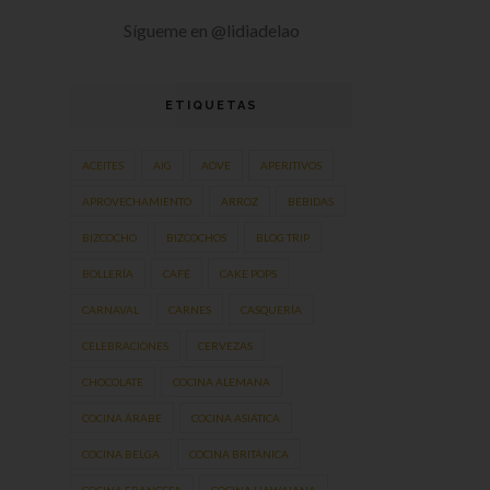
Sígueme en @lidiadelao
ETIQUETAS
ACEITES
AIG
AOVE
APERITIVOS
APROVECHAMIENTO
ARROZ
BEBIDAS
BIZCOCHO
BIZCOCHOS
BLOG TRIP
BOLLERÍA
CAFÉ
CAKE POPS
CARNAVAL
CARNES
CASQUERÍA
CELEBRACIONES
CERVEZAS
CHOCOLATE
COCINA ALEMANA
COCINA ÁRABE
COCINA ASIÁTICA
COCINA BELGA
COCINA BRITÁNICA
COCINA FRANCESA
COCINA HAWAIANA