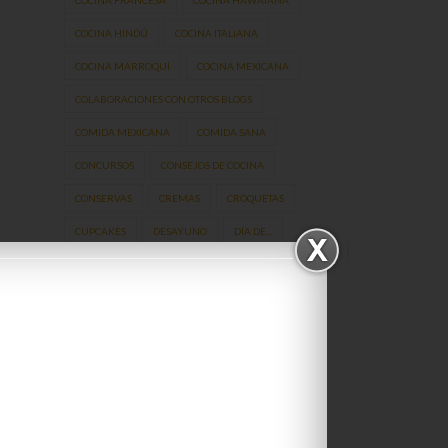
COCINA HINDÚ
COCINA ITALIANA
COCINA MARROQUÍ
COCINA MEXICANA
COLABORACIONES CON OTROS BLOGS
COMIDA MEXICANA
COMIDA SANA
CONCURSOS
CONSEJOS DE COCINA
CONSERVAS
CREMAS
CROQUETAS
CUPCAKES
DESAYUNO
DÍA DE...
DIABÉTICOS
DIETA
DULCES
DULCES NAVIDEÑOS
ELECTRODOMÉSTICOS
EMBUTIDOS
EMBUTIDOS CASEROS
ENSALADAS
FERIAS
FLORES
FONDANT
FRUTA
FRUTAS
FRUTOS SECOS
GALLETAS
GRANADA