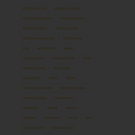
RECETAS FÁCILES
RECETAS LIGERAS
RECETAS SOLIDARIAS
RECOPILATORIOS
RECOPILATORIOS.
RESTAURANTES
RETO EL ASALTA BLOGS
RETO TÍA ALIA
RON
SALOBREÑA
SALSAS
SAN VALENTÍN
SEMANA SANTA
SETAS
SHOWCOOKING
SIN GLUTEN
SIN LACTOSA
TARTA
TARTAS
TARTAS DE CHUCHES
TARTAS DE QUESO
TARTAS SALADAS
THERMOMIX
TURRONES
VARIOS
VASITOS
VERANO
VERDURAS
VIAJES
VICI
VÍDEO RECETA
VIDEO RECETAS