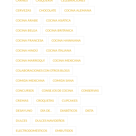
CARNES
CASQUERÍA
CELEBRACIONES
CERVEZAS
CHOCOLATE
COCINA ALEMANA
COCINA ÁRABE
COCINA ASIÁTICA
COCINA BELGA
COCINA BRITÁNICA
COCINA FRANCESA
COCINA HAWAIANA
COCINA HINDÚ
COCINA ITALIANA
COCINA MARROQUÍ
COCINA MEXICANA
COLABORACIONES CON OTROS BLOGS
COMIDA MEXICANA
COMIDA SANA
CONCURSOS
CONSEJOS DE COCINA
CONSERVAS
CREMAS
CROQUETAS
CUPCAKES
DESAYUNO
DÍA DE...
DIABÉTICOS
DIETA
DULCES
DULCES NAVIDEÑOS
ELECTRODOMÉSTICOS
EMBUTIDOS