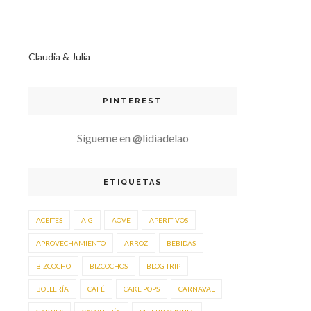
Claudia & Julia
PINTEREST
Sígueme en @lidiadelao
ETIQUETAS
ACEITES
AIG
AOVE
APERITIVOS
APROVECHAMIENTO
ARROZ
BEBIDAS
BIZCOCHO
BIZCOCHOS
BLOG TRIP
BOLLERÍA
CAFÉ
CAKE POPS
CARNAVAL