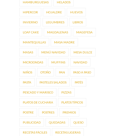
HAMBURGUESAS
HELADOS
HIPERCOR
HOJALDRE
HUEVOS
INVIERNO
LEGUMBRES
LIBROS
LOAF CAKE
MAGDALENAS
MAGEFESA
MANTEQUILLAS
MASA MADRE
MASAS
MENÚ NAVIDAD
MESA DULCE
MICROONDAS
MUFFINS
NAVIDAD
NIÑOS
OTOÑO
PAN
PASO A PASO
PASTA
PASTELES SALADOS
PATÉS
PESCADO Y MARISCO
PIZZAS
PLATOS DE CUCHARA
PLATOS TÍPICOS
POSTRE
POSTRES
PREMIOS
PUBLICIDAD
QUEDADAS
QUESO
RECETAS FÁCILES
RECETAS LIGERAS