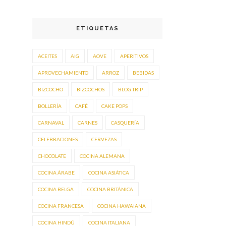
ETIQUETAS
ACEITES
AIG
AOVE
APERITIVOS
APROVECHAMIENTO
ARROZ
BEBIDAS
BIZCOCHO
BIZCOCHOS
BLOG TRIP
BOLLERÍA
CAFÉ
CAKE POPS
CARNAVAL
CARNES
CASQUERÍA
CELEBRACIONES
CERVEZAS
CHOCOLATE
COCINA ALEMANA
COCINA ÁRABE
COCINA ASIÁTICA
COCINA BELGA
COCINA BRITÁNICA
COCINA FRANCESA
COCINA HAWAIANA
COCINA HINDÚ
COCINA ITALIANA