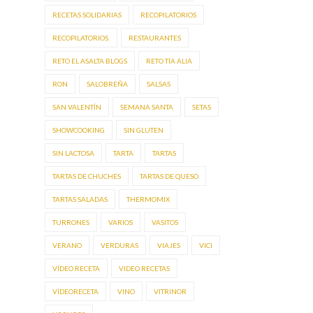
RECETAS SOLIDARIAS
RECOPILATORIOS
RECOPILATORIOS.
RESTAURANTES
RETO EL ASALTA BLOGS
RETO TÍA ALIA
RON
SALOBREÑA
SALSAS
SAN VALENTÍN
SEMANA SANTA
SETAS
SHOWCOOKING
SIN GLUTEN
SIN LACTOSA
TARTA
TARTAS
TARTAS DE CHUCHES
TARTAS DE QUESO
TARTAS SALADAS
THERMOMIX
TURRONES
VARIOS
VASITOS
VERANO
VERDURAS
VIAJES
VICI
VÍDEO RECETA
VIDEO RECETAS
VÍDEORECETA
VINO
VITRINOR