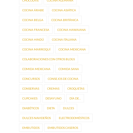
CHOCOLATE
COCINA ALEMANA
COCINA ÁRABE
COCINA ASIÁTICA
COCINA BELGA
COCINA BRITÁNICA
COCINA FRANCESA
COCINA HAWAIANA
COCINA HINDÚ
COCINA ITALIANA
COCINA MARROQUÍ
COCINA MEXICANA
COLABORACIONES CON OTROS BLOGS
COMIDA MEXICANA
COMIDA SANA
CONCURSOS
CONSEJOS DE COCINA
CONSERVAS
CREMAS
CROQUETAS
CUPCAKES
DESAYUNO
DÍA DE...
DIABÉTICOS
DIETA
DULCES
DULCES NAVIDEÑOS
ELECTRODOMÉSTICOS
EMBUTIDOS
EMBUTIDOS CASEROS