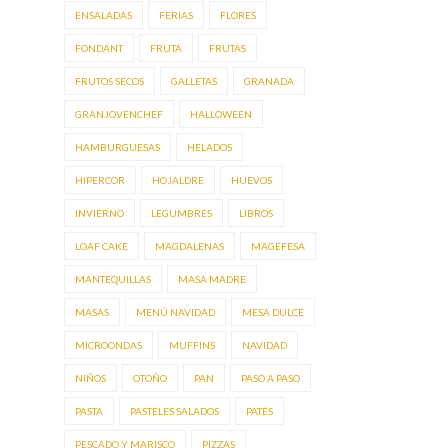
ENSALADAS
FERIAS
FLORES
FONDANT
FRUTA
FRUTAS
FRUTOS SECOS
GALLETAS
GRANADA
GRANJOVENCHEF
HALLOWEEN
HAMBURGUESAS
HELADOS
HIPERCOR
HOJALDRE
HUEVOS
INVIERNO
LEGUMBRES
LIBROS
LOAF CAKE
MAGDALENAS
MAGEFESA
MANTEQUILLAS
MASA MADRE
MASAS
MENÚ NAVIDAD
MESA DULCE
MICROONDAS
MUFFINS
NAVIDAD
NIÑOS
OTOÑO
PAN
PASO A PASO
PASTA
PASTELES SALADOS
PATÉS
PESCADO Y MARISCO
PIZZAS