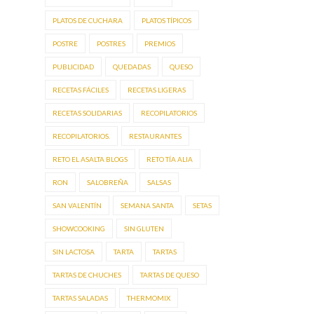
PLATOS DE CUCHARA
PLATOS TÍPICOS
POSTRE
POSTRES
PREMIOS
PUBLICIDAD
QUEDADAS
QUESO
RECETAS FÁCILES
RECETAS LIGERAS
RECETAS SOLIDARIAS
RECOPILATORIOS
RECOPILATORIOS.
RESTAURANTES
RETO EL ASALTA BLOGS
RETO TÍA ALIA
RON
SALOBREÑA
SALSAS
SAN VALENTÍN
SEMANA SANTA
SETAS
SHOWCOOKING
SIN GLUTEN
SIN LACTOSA
TARTA
TARTAS
TARTAS DE CHUCHES
TARTAS DE QUESO
TARTAS SALADAS
THERMOMIX