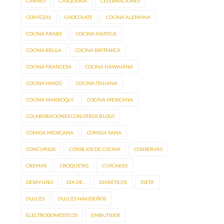
CARNES
CASQUERÍA
CELEBRACIONES
CERVEZAS
CHOCOLATE
COCINA ALEMANA
COCINA ÁRABE
COCINA ASIÁTICA
COCINA BELGA
COCINA BRITÁNICA
COCINA FRANCESA
COCINA HAWAIANA
COCINA HINDÚ
COCINA ITALIANA
COCINA MARROQUÍ
COCINA MEXICANA
COLABORACIONES CON OTROS BLOGS
COMIDA MEXICANA
COMIDA SANA
CONCURSOS
CONSEJOS DE COCINA
CONSERVAS
CREMAS
CROQUETAS
CUPCAKES
DESAYUNO
DÍA DE...
DIABÉTICOS
DIETA
DULCES
DULCES NAVIDEÑOS
ELECTRODOMÉSTICOS
EMBUTIDOS