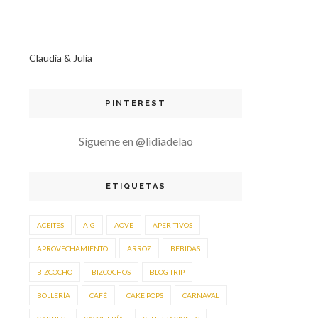
Claudia & Julia
PINTEREST
Sígueme en @lidiadelao
ETIQUETAS
ACEITES
AIG
AOVE
APERITIVOS
APROVECHAMIENTO
ARROZ
BEBIDAS
BIZCOCHO
BIZCOCHOS
BLOG TRIP
BOLLERÍA
CAFÉ
CAKE POPS
CARNAVAL