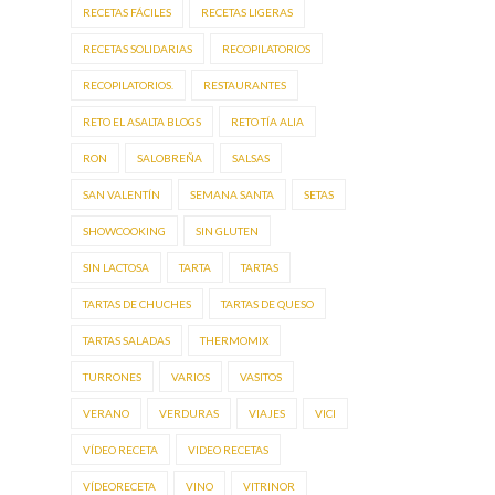
RECETAS FÁCILES
RECETAS LIGERAS
RECETAS SOLIDARIAS
RECOPILATORIOS
RECOPILATORIOS.
RESTAURANTES
RETO EL ASALTA BLOGS
RETO TÍA ALIA
RON
SALOBREÑA
SALSAS
SAN VALENTÍN
SEMANA SANTA
SETAS
SHOWCOOKING
SIN GLUTEN
SIN LACTOSA
TARTA
TARTAS
TARTAS DE CHUCHES
TARTAS DE QUESO
TARTAS SALADAS
THERMOMIX
TURRONES
VARIOS
VASITOS
VERANO
VERDURAS
VIAJES
VICI
VÍDEO RECETA
VIDEO RECETAS
VÍDEORECETA
VINO
VITRINOR