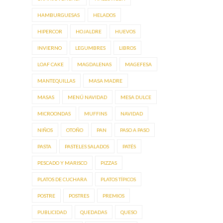
HAMBURGUESAS
HELADOS
HIPERCOR
HOJALDRE
HUEVOS
INVIERNO
LEGUMBRES
LIBROS
LOAF CAKE
MAGDALENAS
MAGEFESA
MANTEQUILLAS
MASA MADRE
MASAS
MENÚ NAVIDAD
MESA DULCE
MICROONDAS
MUFFINS
NAVIDAD
NIÑOS
OTOÑO
PAN
PASO A PASO
PASTA
PASTELES SALADOS
PATÉS
PESCADO Y MARISCO
PIZZAS
PLATOS DE CUCHARA
PLATOS TÍPICOS
POSTRE
POSTRES
PREMIOS
PUBLICIDAD
QUEDADAS
QUESO