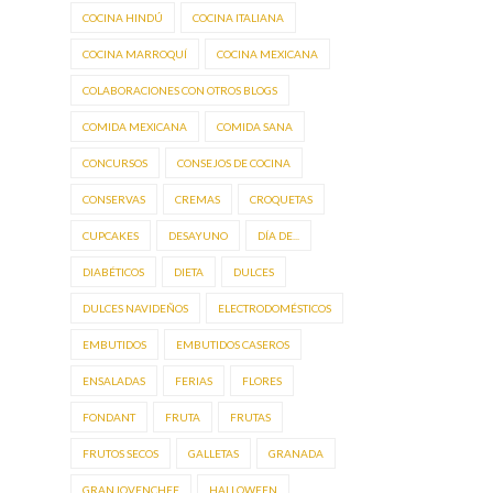
COCINA HINDÚ
COCINA ITALIANA
COCINA MARROQUÍ
COCINA MEXICANA
COLABORACIONES CON OTROS BLOGS
COMIDA MEXICANA
COMIDA SANA
CONCURSOS
CONSEJOS DE COCINA
CONSERVAS
CREMAS
CROQUETAS
CUPCAKES
DESAYUNO
DÍA DE...
DIABÉTICOS
DIETA
DULCES
DULCES NAVIDEÑOS
ELECTRODOMÉSTICOS
EMBUTIDOS
EMBUTIDOS CASEROS
ENSALADAS
FERIAS
FLORES
FONDANT
FRUTA
FRUTAS
FRUTOS SECOS
GALLETAS
GRANADA
GRANJOVENCHEF
HALLOWEEN