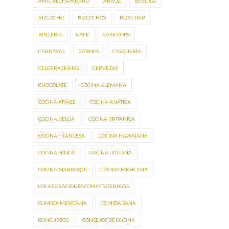
APROVECHAMIENTO
ARROZ
BEBIDAS
BIZCOCHO
BIZCOCHOS
BLOG TRIP
BOLLERÍA
CAFÉ
CAKE POPS
CARNAVAL
CARNES
CASQUERÍA
CELEBRACIONES
CERVEZAS
CHOCOLATE
COCINA ALEMANA
COCINA ÁRABE
COCINA ASIÁTICA
COCINA BELGA
COCINA BRITÁNICA
COCINA FRANCESA
COCINA HAWAIANA
COCINA HINDÚ
COCINA ITALIANA
COCINA MARROQUÍ
COCINA MEXICANA
COLABORACIONES CON OTROS BLOGS
COMIDA MEXICANA
COMIDA SANA
CONCURSOS
CONSEJOS DE COCINA