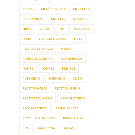
MASAS
MENÚ NAVIDAD
MESA DULCE
MICROONDAS
MUFFINS
NAVIDAD
NIÑOS
OTOÑO
PAN
PASO A PASO
PASTA
PASTELES SALADOS
PATÉS
PESCADO Y MARISCO
PIZZAS
PLATOS DE CUCHARA
PLATOS TÍPICOS
POSTRE
POSTRES
PREMIOS
PUBLICIDAD
QUEDADAS
QUESO
RECETAS FÁCILES
RECETAS LIGERAS
RECETAS SOLIDARIAS
RECOPILATORIOS
RECOPILATORIOS.
RESTAURANTES
RETO EL ASALTA BLOGS
RETO TÍA ALIA
RON
SALOBREÑA
SALSAS