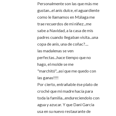
Personalmente son las que más me
gustan...el anis dulce, el aguardiente
como le llamamos en Málaga me
trae recuerdos de mi niñez...me
sabe a Navidad, a la casa de mis
padres cuando llegaban visita...una
copa de anis, una de coñac?....
las madalenas se ven
perfectas...hace tiempo que no
hago, el molde se me
"marchitó"...así que me quedo con
las ganas!!!!
Por cierto, entrañable ése plato de
croché que mi madre hacía para
toda la familia...endureciendolo con
agua y azucar. Y que Dani Garcia
usa en su nuevo restaurante de