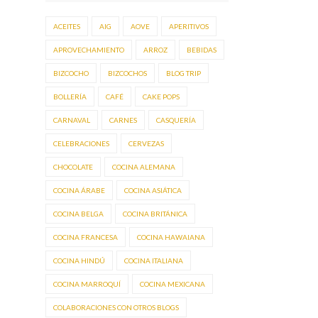
ACEITES
AIG
AOVE
APERITIVOS
APROVECHAMIENTO
ARROZ
BEBIDAS
BIZCOCHO
BIZCOCHOS
BLOG TRIP
BOLLERÍA
CAFÉ
CAKE POPS
CARNAVAL
CARNES
CASQUERÍA
CELEBRACIONES
CERVEZAS
CHOCOLATE
COCINA ALEMANA
COCINA ÁRABE
COCINA ASIÁTICA
COCINA BELGA
COCINA BRITÁNICA
COCINA FRANCESA
COCINA HAWAIANA
COCINA HINDÚ
COCINA ITALIANA
COCINA MARROQUÍ
COCINA MEXICANA
COLABORACIONES CON OTROS BLOGS