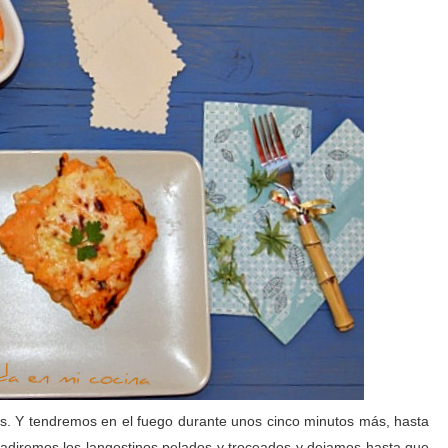
os. Y tendremos en el fuego durante unos cinco minutos más, hasta
diremos los langostinos pelados y troceados y dejamos hasta que