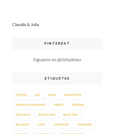
Claudia & Julia
PINTEREST
Sígueme en @lidiadelao
ETIQUETAS
ACEITES
AIG
AOVE
APERITIVOS
APROVECHAMIENTO
ARROZ
BEBIDAS
BIZCOCHO
BIZCOCHOS
BLOG TRIP
BOLLERÍA
CAFÉ
CAKE POPS
CARNAVAL