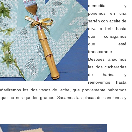
menudita y
ponemos en una
sartén con aceite de
oliva a freír hasta
que consigamos
que esté
transparante.
Después añadimos
las dos cucharadas
de harina y
removemos hasta
 añadiremos los dos vasos de leche, que previamente habremos
 que no nos queden grumos. Sacamos las placas de canelones y