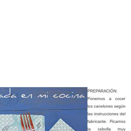
PREPARACIÓN:
Ponemos a cocer
los canelones según
las instrucciones del
fabricante. Picamos
la cebolla muy