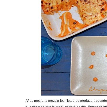
Añadimos a la mezcla los filetes de merluza trocead
que veamos que la merluza está hecha. Entonces aña