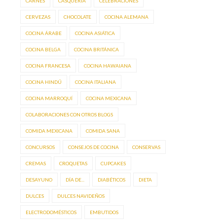
CARNES
CASQUERÍA
CELEBRACIONES
CERVEZAS
CHOCOLATE
COCINA ALEMANA
COCINA ÁRABE
COCINA ASIÁTICA
COCINA BELGA
COCINA BRITÁNICA
COCINA FRANCESA
COCINA HAWAIANA
COCINA HINDÚ
COCINA ITALIANA
COCINA MARROQUÍ
COCINA MEXICANA
COLABORACIONES CON OTROS BLOGS
COMIDA MEXICANA
COMIDA SANA
CONCURSOS
CONSEJOS DE COCINA
CONSERVAS
CREMAS
CROQUETAS
CUPCAKES
DESAYUNO
DÍA DE...
DIABÉTICOS
DIETA
DULCES
DULCES NAVIDEÑOS
ELECTRODOMÉSTICOS
EMBUTIDOS