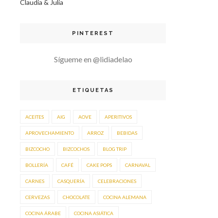
Claudia & Julia
PINTEREST
Sígueme en @lidiadelao
ETIQUETAS
ACEITES
AIG
AOVE
APERITIVOS
APROVECHAMIENTO
ARROZ
BEBIDAS
BIZCOCHO
BIZCOCHOS
BLOG TRIP
BOLLERÍA
CAFÉ
CAKE POPS
CARNAVAL
CARNES
CASQUERÍA
CELEBRACIONES
CERVEZAS
CHOCOLATE
COCINA ALEMANA
COCINA ÁRABE
COCINA ASIÁTICA