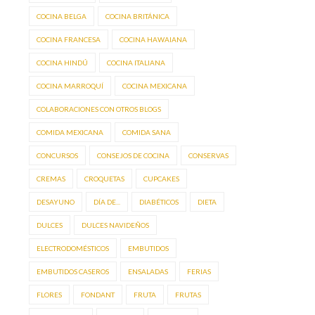
COCINA BELGA
COCINA BRITÁNICA
COCINA FRANCESA
COCINA HAWAIANA
COCINA HINDÚ
COCINA ITALIANA
COCINA MARROQUÍ
COCINA MEXICANA
COLABORACIONES CON OTROS BLOGS
COMIDA MEXICANA
COMIDA SANA
CONCURSOS
CONSEJOS DE COCINA
CONSERVAS
CREMAS
CROQUETAS
CUPCAKES
DESAYUNO
DÍA DE...
DIABÉTICOS
DIETA
DULCES
DULCES NAVIDEÑOS
ELECTRODOMÉSTICOS
EMBUTIDOS
EMBUTIDOS CASEROS
ENSALADAS
FERIAS
FLORES
FONDANT
FRUTA
FRUTAS