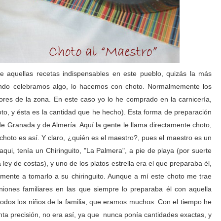
e aquellas recetas indispensables en este pueblo, quizás la más
uando celebramos algo, lo hacemos con choto. Normalmemente los
tores de la zona. En este caso yo lo he comprado en la carnicería,
oto, y ésta es la cantidad que he hecho). Esta forma de preparación
 de Granada y de Almería. Aquí la gente le llama directamente choto,
choto es así. Y claro, ¿quién es el maestro?, pues el maestro es un
Paqui, tenía un Chiringuito, "La Palmera", a pie de playa (por suerte
ley de costas), y uno de los platos estrella era el que preparaba él,
samente a tomarlo a su chiringuito. Aunque a mí este choto me trae
iones familiares en las que siempre lo preparaba él con aquella
todos los niños de la familia, que eramos muchos. Con el tiempo he
ta precisión, no era así, ya que nunca ponía cantidades exactas, y