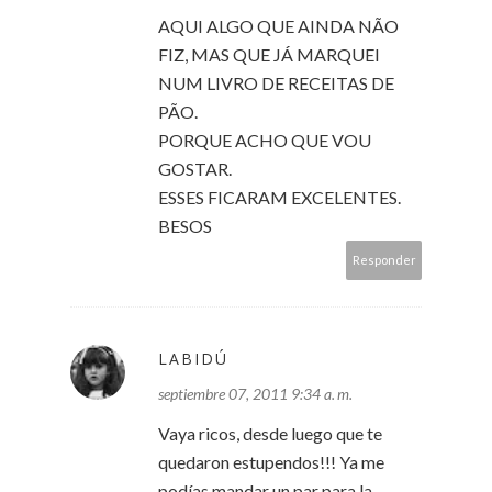
AQUI ALGO QUE AINDA NÃO
FIZ, MAS QUE JÁ MARQUEI
NUM LIVRO DE RECEITAS DE
PÃO.
PORQUE ACHO QUE VOU
GOSTAR.
ESSES FICARAM EXCELENTES.
BESOS
Responder
LABIDÚ
septiembre 07, 2011 9:34 a. m.
Vaya ricos, desde luego que te
quedaron estupendos!!! Ya me
podías mandar un par para la