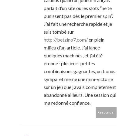
casinos quand un joueur français
parlait d’un site où les slots “ne te
punissent pas dès le premier spin”.
J’ai fait une recherche rapide et je
suis tombé sur
http://betzino7.com/
en plein
milieu d’un article. J’ai lancé
quelques machines, et j’ai été
étonné : plusieurs petites
combinaisons gagnantes, un bonus
sympa, et même une mini-victoire
sur un jeu que j’avais complètement
abandonné ailleurs. Une session qui
m’a redonné confiance.
Responder