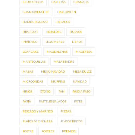
FRUTOS SECOS
GALLETAS
GRANADA
GRANJOVENCHEF
HALLOWEEN
HAMBURGUESAS
HELADOS
HIPERCOR
HOJALDRE
HUEVOS
INVIERNO
LEGUMBRES
LIBROS
LOAF CAKE
MAGDALENAS
MAGEFESA
MANTEQUILLAS
MASA MADRE
MASAS
MENÚ NAVIDAD
MESA DULCE
MICROONDAS
MUFFINS
NAVIDAD
NIÑOS
OTOÑO
PAN
PASO A PASO
PASTA
PASTELES SALADOS
PATÉS
PESCADO Y MARISCO
PIZZAS
PLATOS DE CUCHARA
PLATOS TÍPICOS
POSTRE
POSTRES
PREMIOS