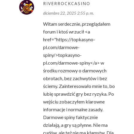
RIVERROCKCASINO
diciembre 22, 2025 2:55 p. m.
Witam serdecznie, przeglądałem
forum i ktoś wrzucił <a
href="https://topkasyno-
pl.com/darmowe-
spiny/>topkasyno-
pl.com/darmowe-spiny</a> w
środku rozmowy o darmowych
obrotach, bez zachwytów i bez
ściemy. Zainteresowało mnie to, bo
lubię sprawdzić gry bez ryzyka. Po
wejściu zobaczyłem klarowne
informacje i normalne zasady.
Darmowe spiny faktycznie
działają, a gry są płynne. Nie ma
cudów, ale też nie ma kłamstw. Dla