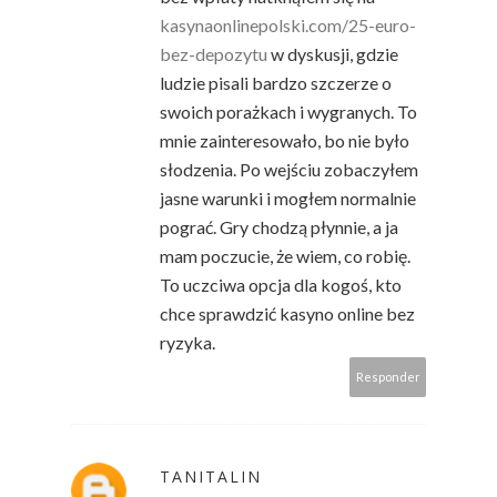
kasynaonlinepolski.com/25-euro-
bez-depozytu
w dyskusji, gdzie
ludzie pisali bardzo szczerze o
swoich porażkach i wygranych. To
mnie zainteresowało, bo nie było
słodzenia. Po wejściu zobaczyłem
jasne warunki i mogłem normalnie
pograć. Gry chodzą płynnie, a ja
mam poczucie, że wiem, co robię.
To uczciwa opcja dla kogoś, kto
chce sprawdzić kasyno online bez
ryzyka.
Responder
TANITALIN