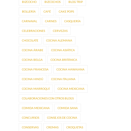
BIZCOCHO
BIZCOCHOS
BLOG TRIP
BOLLERÍA
CAFÉ
CAKE POPS
CARNAVAL
CARNES
CASQUERÍA
CELEBRACIONES
CERVEZAS
CHOCOLATE
COCINA ALEMANA
COCINA ÁRABE
COCINA ASIÁTICA
COCINA BELGA
COCINA BRITÁNICA
COCINA FRANCESA
COCINA HAWAIANA
COCINA HINDÚ
COCINA ITALIANA
COCINA MARROQUÍ
COCINA MEXICANA
COLABORACIONES CON OTROS BLOGS
COMIDA MEXICANA
COMIDA SANA
CONCURSOS
CONSEJOS DE COCINA
CONSERVAS
CREMAS
CROQUETAS