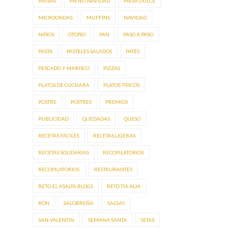
MASAS
MENÚ NAVIDAD
MESA DULCE
MICROONDAS
MUFFINS
NAVIDAD
NIÑOS
OTOÑO
PAN
PASO A PASO
PASTA
PASTELES SALADOS
PATÉS
PESCADO Y MARISCO
PIZZAS
PLATOS DE CUCHARA
PLATOS TÍPICOS
POSTRE
POSTRES
PREMIOS
PUBLICIDAD
QUEDADAS
QUESO
RECETAS FÁCILES
RECETAS LIGERAS
RECETAS SOLIDARIAS
RECOPILATORIOS
RECOPILATORIOS.
RESTAURANTES
RETO EL ASALTA BLOGS
RETO TÍA ALIA
RON
SALOBREÑA
SALSAS
SAN VALENTÍN
SEMANA SANTA
SETAS