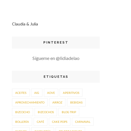
Claudia & Julia
PINTEREST
Sígueme en @lidiadelao
ETIQUETAS
ACEITES
AIG
AOVE
APERITIVOS
APROVECHAMIENTO
ARROZ
BEBIDAS
BIZCOCHO
BIZCOCHOS
BLOG TRIP
BOLLERÍA
CAFÉ
CAKE POPS
CARNAVAL