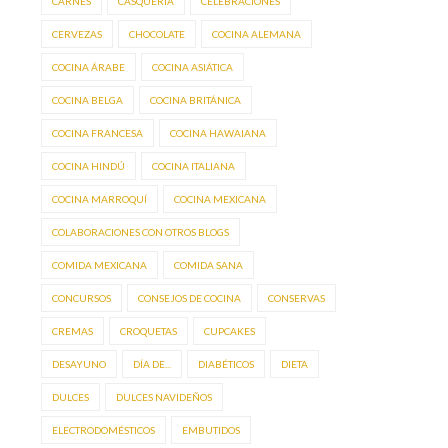
CARNES
CASQUERÍA
CELEBRACIONES
CERVEZAS
CHOCOLATE
COCINA ALEMANA
COCINA ÁRABE
COCINA ASIÁTICA
COCINA BELGA
COCINA BRITÁNICA
COCINA FRANCESA
COCINA HAWAIANA
COCINA HINDÚ
COCINA ITALIANA
COCINA MARROQUÍ
COCINA MEXICANA
COLABORACIONES CON OTROS BLOGS
COMIDA MEXICANA
COMIDA SANA
CONCURSOS
CONSEJOS DE COCINA
CONSERVAS
CREMAS
CROQUETAS
CUPCAKES
DESAYUNO
DÍA DE...
DIABÉTICOS
DIETA
DULCES
DULCES NAVIDEÑOS
ELECTRODOMÉSTICOS
EMBUTIDOS