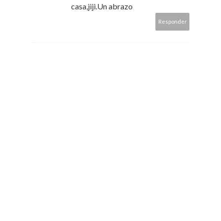
casa,jiji.Un abrazo
Responder