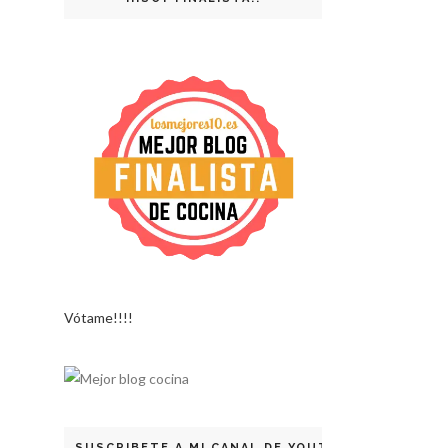
Vótame!!!!
SUSCRIBETE A MI CANAL DE YOUTUBE