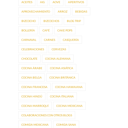
ACEITES
AIG
AOVE
APERITIVOS
APROVECHAMIENTO
ARROZ
BEBIDAS
BIZCOCHO
BIZCOCHOS
BLOG TRIP
BOLLERÍA
CAFÉ
CAKE POPS
CARNAVAL
CARNES
CASQUERÍA
CELEBRACIONES
CERVEZAS
CHOCOLATE
COCINA ALEMANA
COCINA ÁRABE
COCINA ASIÁTICA
COCINA BELGA
COCINA BRITÁNICA
COCINA FRANCESA
COCINA HAWAIANA
COCINA HINDÚ
COCINA ITALIANA
COCINA MARROQUÍ
COCINA MEXICANA
COLABORACIONES CON OTROS BLOGS
COMIDA MEXICANA
COMIDA SANA