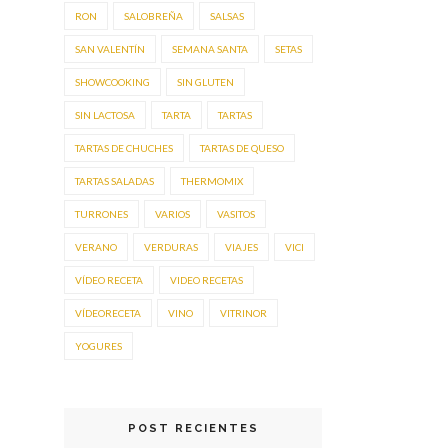
RON
SALOBREÑA
SALSAS
SAN VALENTÍN
SEMANA SANTA
SETAS
SHOWCOOKING
SIN GLUTEN
SIN LACTOSA
TARTA
TARTAS
TARTAS DE CHUCHES
TARTAS DE QUESO
TARTAS SALADAS
THERMOMIX
TURRONES
VARIOS
VASITOS
VERANO
VERDURAS
VIAJES
VICI
VÍDEO RECETA
VIDEO RECETAS
VÍDEORECETA
VINO
VITRINOR
YOGURES
POST RECIENTES