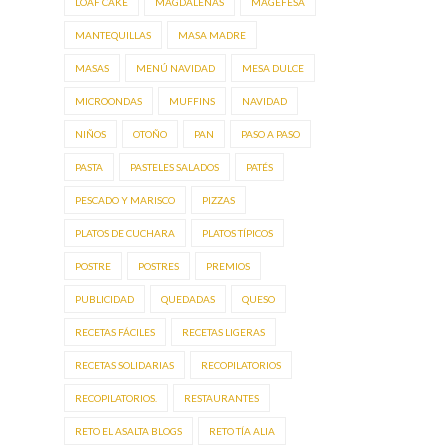
LOAF CAKE
MAGDALENAS
MAGEFESA
MANTEQUILLAS
MASA MADRE
MASAS
MENÚ NAVIDAD
MESA DULCE
MICROONDAS
MUFFINS
NAVIDAD
NIÑOS
OTOÑO
PAN
PASO A PASO
PASTA
PASTELES SALADOS
PATÉS
PESCADO Y MARISCO
PIZZAS
PLATOS DE CUCHARA
PLATOS TÍPICOS
POSTRE
POSTRES
PREMIOS
PUBLICIDAD
QUEDADAS
QUESO
RECETAS FÁCILES
RECETAS LIGERAS
RECETAS SOLIDARIAS
RECOPILATORIOS
RECOPILATORIOS.
RESTAURANTES
RETO EL ASALTA BLOGS
RETO TÍA ALIA