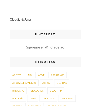
Claudia & Julia
PINTEREST
Sígueme en @lidiadelao
ETIQUETAS
ACEITES
AIG
AOVE
APERITIVOS
APROVECHAMIENTO
ARROZ
BEBIDAS
BIZCOCHO
BIZCOCHOS
BLOG TRIP
BOLLERÍA
CAFÉ
CAKE POPS
CARNAVAL