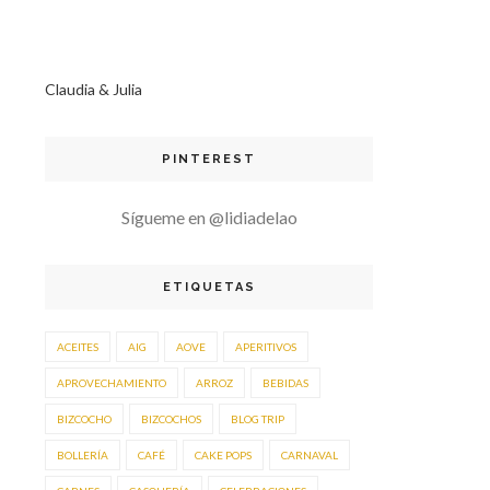
Claudia & Julia
PINTEREST
Sígueme en @lidiadelao
ETIQUETAS
ACEITES
AIG
AOVE
APERITIVOS
APROVECHAMIENTO
ARROZ
BEBIDAS
BIZCOCHO
BIZCOCHOS
BLOG TRIP
BOLLERÍA
CAFÉ
CAKE POPS
CARNAVAL