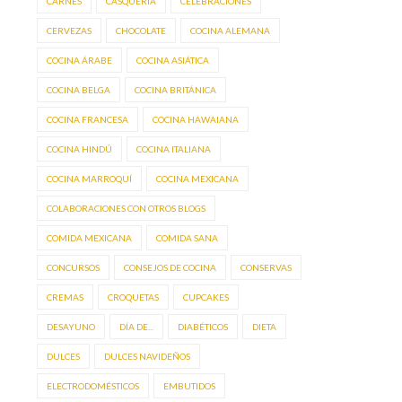
CARNES
CASQUERÍA
CELEBRACIONES
CERVEZAS
CHOCOLATE
COCINA ALEMANA
COCINA ÁRABE
COCINA ASIÁTICA
COCINA BELGA
COCINA BRITÁNICA
COCINA FRANCESA
COCINA HAWAIANA
COCINA HINDÚ
COCINA ITALIANA
COCINA MARROQUÍ
COCINA MEXICANA
COLABORACIONES CON OTROS BLOGS
COMIDA MEXICANA
COMIDA SANA
CONCURSOS
CONSEJOS DE COCINA
CONSERVAS
CREMAS
CROQUETAS
CUPCAKES
DESAYUNO
DÍA DE...
DIABÉTICOS
DIETA
DULCES
DULCES NAVIDEÑOS
ELECTRODOMÉSTICOS
EMBUTIDOS