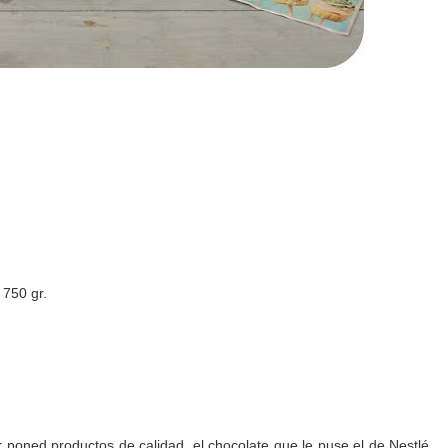
 750 gr.
ir poned productos de calidad, el chocolate que le puse el de Nestlé