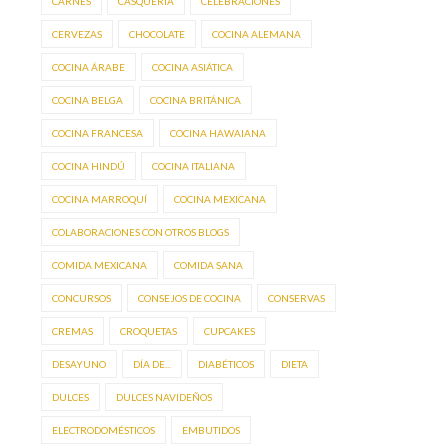
CARNES
CASQUERÍA
CELEBRACIONES
CERVEZAS
CHOCOLATE
COCINA ALEMANA
COCINA ÁRABE
COCINA ASIÁTICA
COCINA BELGA
COCINA BRITÁNICA
COCINA FRANCESA
COCINA HAWAIANA
COCINA HINDÚ
COCINA ITALIANA
COCINA MARROQUÍ
COCINA MEXICANA
COLABORACIONES CON OTROS BLOGS
COMIDA MEXICANA
COMIDA SANA
CONCURSOS
CONSEJOS DE COCINA
CONSERVAS
CREMAS
CROQUETAS
CUPCAKES
DESAYUNO
DÍA DE...
DIABÉTICOS
DIETA
DULCES
DULCES NAVIDEÑOS
ELECTRODOMÉSTICOS
EMBUTIDOS