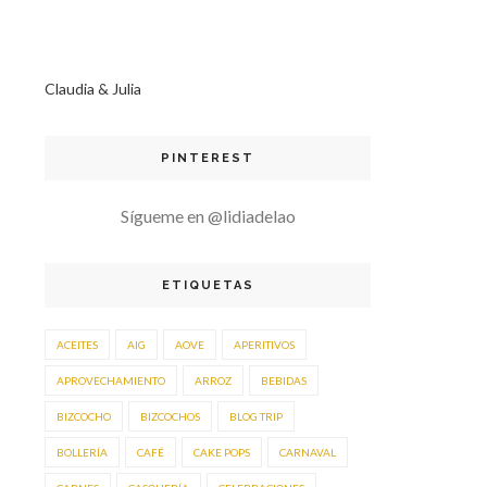
Claudia & Julia
PINTEREST
Sígueme en @lidiadelao
ETIQUETAS
ACEITES
AIG
AOVE
APERITIVOS
APROVECHAMIENTO
ARROZ
BEBIDAS
BIZCOCHO
BIZCOCHOS
BLOG TRIP
BOLLERÍA
CAFÉ
CAKE POPS
CARNAVAL