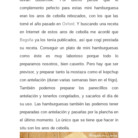
complemento pefecto para estas mini
hambur
guesa
eran los aros de cebolla rebozados, con los que las
tomé el año pasado en
Oxford
. Y buscando una receta
en Internet de estos aros de cebolla me acordé que
Begoña
ya los tenía publicados, así que co
gí prestada
su receta. Conse
guir un plato de mini
hambur
guesas
como éste es muy laborioso porque todo lo
preparamos nosotros, bien caserito. Pero
hay que ser
previsor, y preparar tanto la mostaza como el kepc
hup
con antelación (duran varias semanas bien en el fri
go).
También podemos preparar los panecilllos con
antelación y tenerlos con
gelados, y sacarlos el día de
su uso. Las
hambur
guesas también las podemos tener
preparadas con antelación y pasarlas por la planc
ha en
el último momento. Lo único que se tiene que
hacer in
situ son los aros de cebolla.