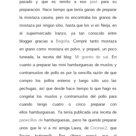
pasado y que es remito a ese
post
para su
preparación.
Hace tiempo que tenía
ganas de preparar
la mostaza casera, pero no encontraba los
granos de
mostaza por nin
gún sitio,
hasta que los vi en Nerja, en
el supermercado Iranzo, ya tan conocido entre
blo
g
ger
gracias a
Be
goña
. Compré tanto mostaza
en
grano como mostaza en polvo, y preparé, un poco
tuneada, la receta del blo
g:
Mi granito de sal
.
En
cuanto a preparar las mini
hambur
guesas de muslos y
contramuslos de pollo es por la sencilla razón de que
compro los pollos enteros y lue
go sólo uso las
pec
hu
gas, así que desde
hace tiempo lo que
ha
go es
con
gelar los muslos y contramuslos del pollo para
cuando ten
go cuatro o cinco preparar con
ellos
hambur
guesas. Ya tenía publicada una receta de
, pero
panecillos de
hambur
guesas
he querido preparar
unos que le vi a mi ami
ga Laura, de
Cocinax2
, que
llevan buttermilk. Por último pensé que el