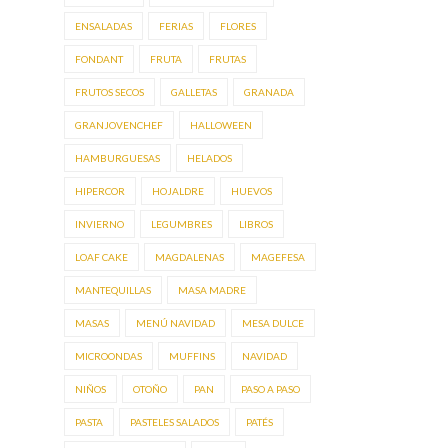
ENSALADAS
FERIAS
FLORES
FONDANT
FRUTA
FRUTAS
FRUTOS SECOS
GALLETAS
GRANADA
GRANJOVENCHEF
HALLOWEEN
HAMBURGUESAS
HELADOS
HIPERCOR
HOJALDRE
HUEVOS
INVIERNO
LEGUMBRES
LIBROS
LOAF CAKE
MAGDALENAS
MAGEFESA
MANTEQUILLAS
MASA MADRE
MASAS
MENÚ NAVIDAD
MESA DULCE
MICROONDAS
MUFFINS
NAVIDAD
NIÑOS
OTOÑO
PAN
PASO A PASO
PASTA
PASTELES SALADOS
PATÉS