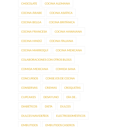
CHOCOLATE
COCINA ALEMANA
COCINA ÁRABE
COCINA ASIÁTICA
COCINA BELGA
COCINA BRITÁNICA
COCINA FRANCESA
COCINA HAWAIANA
COCINA HINDÚ
COCINA ITALIANA
COCINA MARROQUÍ
COCINA MEXICANA
COLABORACIONES CON OTROS BLOGS
COMIDA MEXICANA
COMIDA SANA
CONCURSOS
CONSEJOS DE COCINA
CONSERVAS
CREMAS
CROQUETAS
CUPCAKES
DESAYUNO
DÍA DE...
DIABÉTICOS
DIETA
DULCES
DULCES NAVIDEÑOS
ELECTRODOMÉSTICOS
EMBUTIDOS
EMBUTIDOS CASEROS