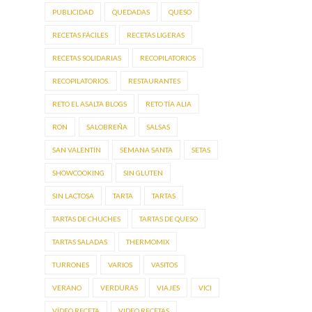
PUBLICIDAD
QUEDADAS
QUESO
RECETAS FÁCILES
RECETAS LIGERAS
RECETAS SOLIDARIAS
RECOPILATORIOS
RECOPILATORIOS.
RESTAURANTES
RETO EL ASALTA BLOGS
RETO TÍA ALIA
RON
SALOBREÑA
SALSAS
SAN VALENTÍN
SEMANA SANTA
SETAS
SHOWCOOKING
SIN GLUTEN
SIN LACTOSA
TARTA
TARTAS
TARTAS DE CHUCHES
TARTAS DE QUESO
TARTAS SALADAS
THERMOMIX
TURRONES
VARIOS
VASITOS
VERANO
VERDURAS
VIAJES
VICI
VÍDEO RECETA
VIDEO RECETAS